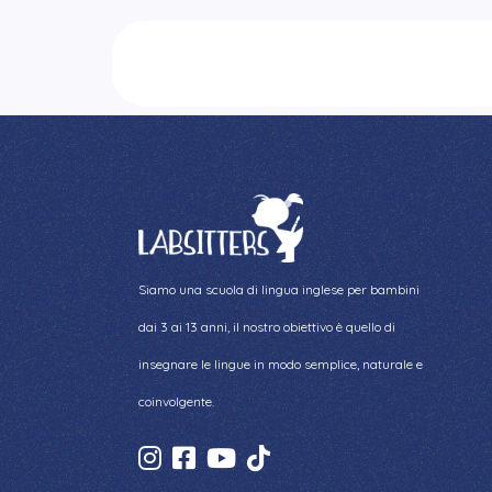
Siamo una scuola di lingua inglese per bambini
dai 3 ai 13 anni, il nostro obiettivo è quello di
insegnare le lingue in modo semplice, naturale e
coinvolgente.