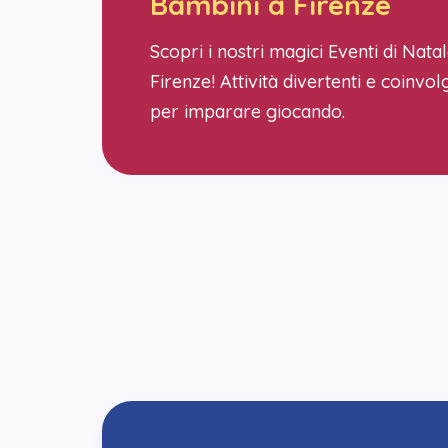
Bambini a Firenze
Scopri i nostri magici Eventi di Nat
Firenze! Attività divertenti e coinvolg
per imparare giocando.