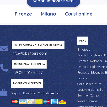
Scopri le nostre sedi
Firenze
Milano
Corsi online
MENU
PER INFORMAZIONI SUI NOSTRI SERVIZI
Il metodo
info@labsitters.com
Eventi in inglese a F
Eventi di Natale a Fi
ASSISTENZA TELEFONICA
Eventi di Halloween 
+39 055 01 07 227
Progetto Educativo B
Libreria
PAGAMENTI ACCETTATI
Corsi in struttura
Lezioni a domicilio
Paypal - Bonifico - Carta di credito
Summer Camps
Winter Camps
Animazione eventi