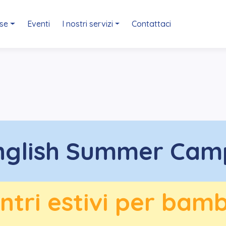
ese
Eventi
I nostri servizi
Contattaci
nglish Summer Cam
ntri estivi per bamb