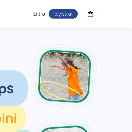
Entra
Registrati
ps
ini